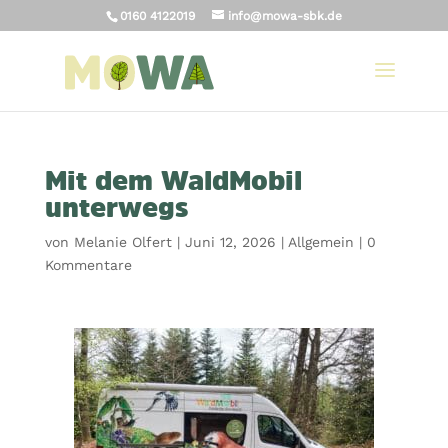
0160 4122019
info@mowa-sbk.de
Mit dem WaldMobil
unterwegs
von
Melanie Olfert
|
Juni 12, 2026
|
Allgemein
|
0
Kommentare