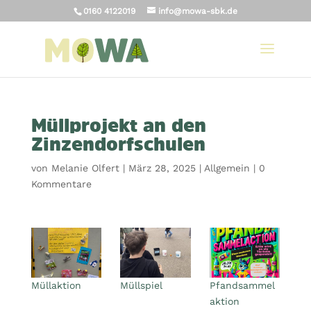
0160 4122019
info@mowa-sbk.de
Müllprojekt an den
Zinzendorfschulen
von
Melanie Olfert
|
März 28, 2025
|
Allgemein
|
0
Kommentare
Müllaktion
Müllspiel
Pfandsammel
aktion