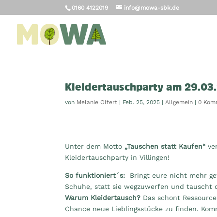
0160 4122019
info@mowa-sbk.de
Kleidertauschparty am 29.03
von
Melanie Olfert
|
Feb. 25, 2025
|
Allgemein
|
0 Kom
Unter dem Motto
„Tauschen statt Kaufen“
ver
Kleidertauschparty in Villingen!
So funktioniert´s:
Bringt eure nicht mehr g
Schuhe, statt sie wegzuwerfen und tauscht 
Warum Kleidertausch?
Das schont Ressourcen
Chance neue Lieblingsstücke zu finden. Komm