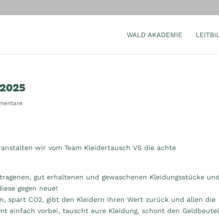
WALD AKADEMIE
LEITBI
.2025
mentare
anstalten wir vom Team Kleidertausch VS die achte
etragenen, gut erhaltenen und gewaschenen Kleidungsstücke un
diese gegen neue!
, spart CO2, gibt den Kleidern ihren Wert zurück und allen die
t einfach vorbei, tauscht eure Kleidung, schont den Geldbeute