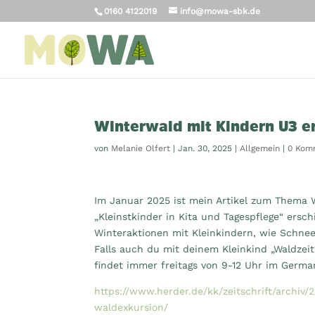
0160 4122019
info@mowa-sbk.de
Winterwald mit Kindern U3 e
von
Melanie Olfert
|
Jan. 30, 2025
|
Allgemein
|
0 Kom
Im Januar 2025 ist mein Artikel zum Thema W
„Kleinstkinder in Kita und Tagespflege“ ersch
Winteraktionen mit Kleinkindern, wie Schnee
Falls auch du mit deinem Kleinkind „Waldzei
findet immer freitags von 9-12 Uhr im German
https://www.herder.de/kk/zeitschrift/archiv
waldexkursion/