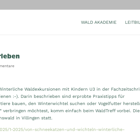
WALD AKADEMIE
LEITBI
rleben
mentare
interliche Waldexkursionen mit Kindern U3 in der Fachzeitschri
ienen :-). Darin beschrieben sind erprobte Praxistipps für
tiere bauen, den Winterwichtel suchen oder Vogelfutter herstell
t“ verbringen möchtest, komm einfach beim WaldTreff vorbei. Die
swald in Villingen statt.
/2025/1-2025/von-schneekatzen-und-wichteln-winterliche-